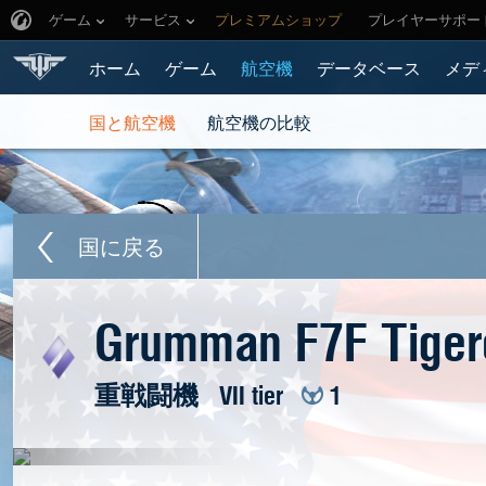
ゲーム
サービス
プレミアムショップ
プレイヤーサポー
ホーム
ゲーム
航空機
データベース
メデ
国と航空機
航空機の比較
国に戻る
Grumman F7F Tiger
重戦闘機
VII tier
1