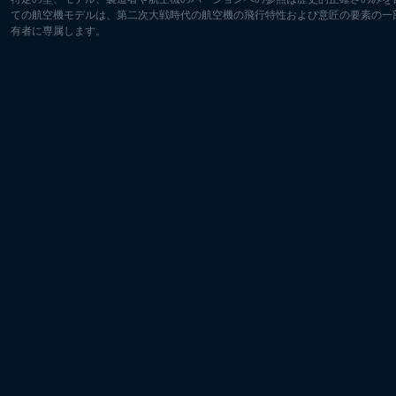
ての航空機モデルは、第二次大戦時代の航空機の飛行特性および意匠の要素の一
有者に専属します。
ヨーロッパ:
北アメリ
Deutsch
English
English
Français
Čeština
Polski
Русский