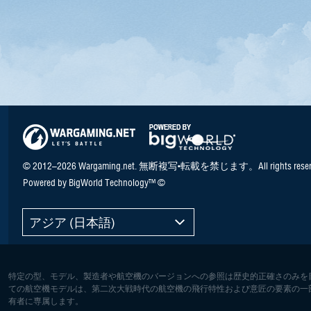
© 2012–2026 Wargaming.net. 無断複写•転載を禁じます。All rights reser
Powered by BigWorld Technology™ ©
アジア (日本語)
特定の型、モデル、製造者や航空機のバージョンへの参照は歴史的正確さのみを
ての航空機モデルは、第二次大戦時代の航空機の飛行特性および意匠の要素の一
有者に専属します。