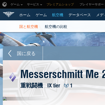
ゲーム
サービス
プレミアムショップ
プレイヤーサポー
ホーム
ゲーム
航空機
データベース
メデ
国と航空機
航空機の比較
国に戻る
Messerschmitt Me 2
重戦闘機
IX tier
1