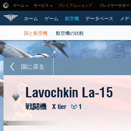
ゲーム
サービス
プレミアムショップ
プレイヤーサポー
ホーム
ゲーム
航空機
データベース
メデ
国と航空機
航空機の比較
国に戻る
Lavochkin La-15
戦闘機
X tier
1