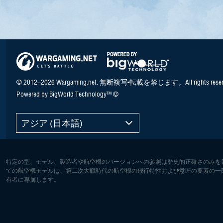
© 2012–2026 Wargaming.net. 無断複写•転載を禁じます。All rights reser
Powered by BigWorld Technology™ ©
アジア (日本語)
特定の型、モデル、製造者や航空機のバージョンへの参照は歴史的正確さのみを
ての航空機モデルは、第二次大戦時代の航空機の飛行特性および意匠の要素の一
有者に専属します。