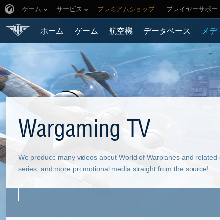
ゲーム
サービス
プレミアムショップ
プレイヤーサポー
ホーム
ゲーム
航空機
データベース
メデ
Wargaming TV
We produce many videos about World of Warplanes and related ev
series, and more promotional media straight from the source!