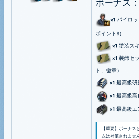
ボーナス
×1
パイロッ
ポイント8）
×1
塗装ス
×1
装飾セッ
ト、徽章）
×1
最高級研磨
×1
最高級高レ
×1
最高級エ
【重要】ボーナス
ムは補償されませ