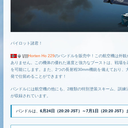
パイロット諸君！
Horten Ho 229
のバンドルを販売中！この航空機は外観
ありません。この機体の優れた速度と強力なブーストは、戦場を
を可能にします。また、2つの長射程30mm機銃を備えており
発で仕留めることができます！
バンドルには航空機の他にも、2種類の特別塗装スキーム、訓練
が収録されています。
バンドルは、
6月24日（20:20 JST）～7月1日（20:20 JST）