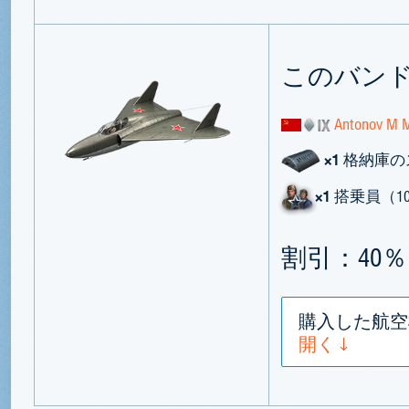
このバン
Antonov M 
×1
格納庫の
×1
搭乗員（1
割引：40％
購入した航空
開く