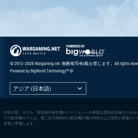
© 2012–2026 Wargaming.net. 無断複写•転載を禁じます。All rights reser
Powered by BigWorld Technology™ ©
アジア (日本語)
特定の型、モデル、製造者や航空機のバージョンへの参照は歴史的正確さのみを
ての航空機モデルは、第二次大戦時代の航空機の飛行特性および意匠の要素の一
有者に専属します。