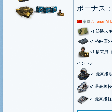
ボーナス
Antonov M 
×1
塗装ス
×1
格納庫の
×1
搭乗員（
イント8）
×1
最高級耐
×1
最高級軽
×1
最高級軽