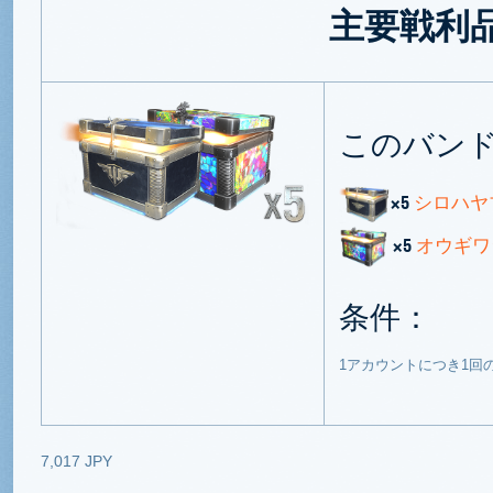
主要戦利
このバン
×5
シロハヤ
×5
オウギワ
条件：
1アカウントにつき1回
7,017 JPY