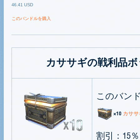
46.41 USD
このバンドルを購入
カササギの戦利品ボッ
このバン
×10
カササ
割引：15％