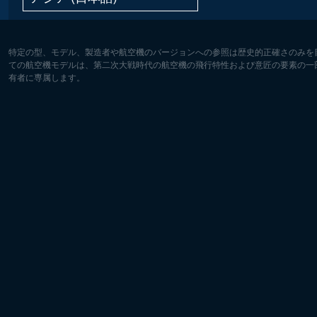
特定の型、モデル、製造者や航空機のバージョンへの参照は歴史的正確さのみを
ての航空機モデルは、第二次大戦時代の航空機の飛行特性および意匠の要素の一
有者に専属します。
ヨーロッパ:
北アメリ
Deutsch
English
English
Français
Čeština
Polski