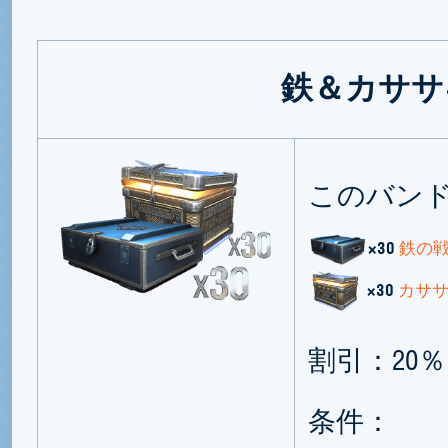
鉄＆カササ
このバン
×30
鉄の
×30
カサ
割引：20％
条件：