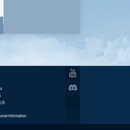
ta
示
表示
sonal Information