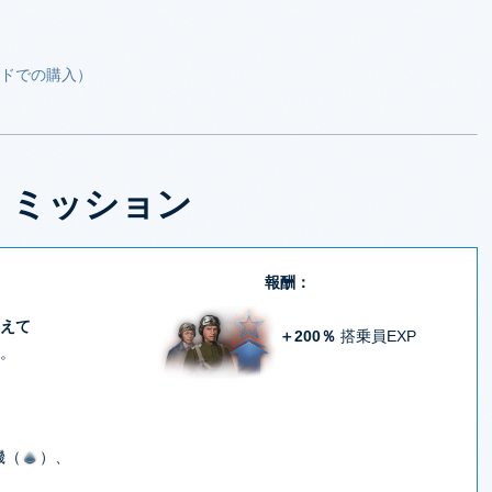
ドでの購入）
ミッション
報酬：
えて
＋200％
搭乗員EXP
。
機（
）、