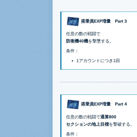
搭乗員EXP増量 Part 3
任意の数の戦闘で
防衛機40機
を撃墜する。
条件：
1アカウントにつき1回
搭乗員EXP増量 Part 4
任意の数の戦闘で
通算800
セクションの地上目標
を撃破する。
条件：