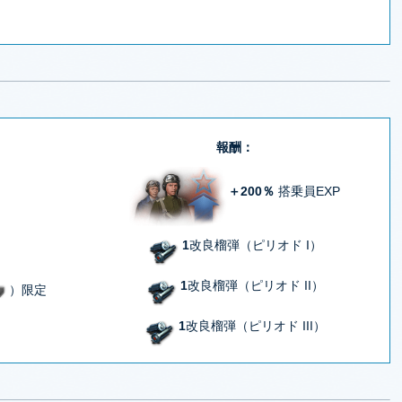
報酬：
＋200％
搭乗員EXP
1
改良榴弾（ピリオド I）
1
改良榴弾（ピリオド II）
）限定
1
改良榴弾（ピリオド III）