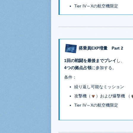
Tier IV～Xの航空機限定
搭乗員EXP増量 Part 2
1回の戦闘を最後までプレイ
し、
4つの拠点占領
に参加する。
条件：
繰り返し可能なミッション
攻撃機（
）および爆撃機 （
Tier IV～Xの航空機限定