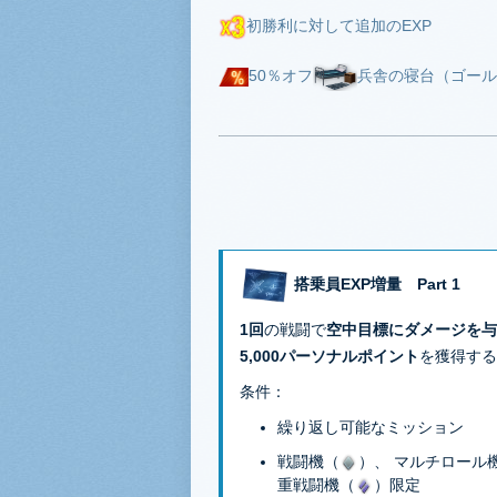
初勝利に対して追加のEXP
50％オフ
兵舎の寝台（ゴール
搭乗員EXP増量 Part 1
1回
の戦闘で
空中目標にダメージを与
5,000パーソナルポイント
を獲得する
条件：
繰り返し可能なミッション
戦闘機（
）、 マルチロール
重戦闘機（
）限定