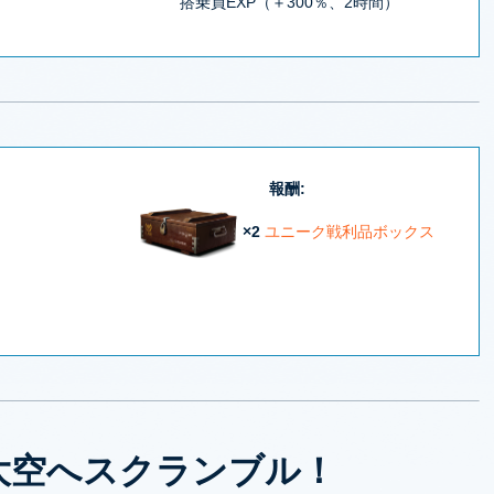
搭乗員EXP（＋300％、2時間）
報酬:
×2
ユニーク戦利品ボックス
大空へスクランブル！