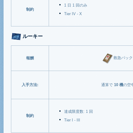
1 日 1 回のみ
制約
Tier IV - X
ルーキー
救急パック 
報酬
入手方法:
通算で
10 機
の空
達成限度数: 1 回
制約
Tier I - III