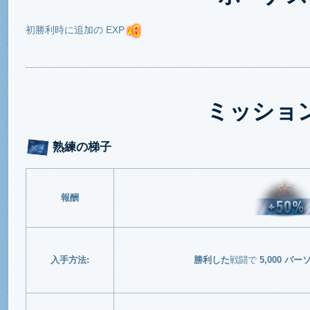
初勝利時に追加の EXP
ミッショ
熟練の梯子
報酬
入手方法:
勝利した
戦闘で
5,000 パ