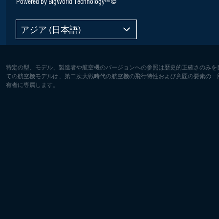
Powered by BigWorld Technology™ ©
アジア (日本語)
特定の型、モデル、製造者や航空機のバージョンへの参照は歴史的正確さのみを
ての航空機モデルは、第二次大戦時代の航空機の飛行特性および意匠の要素の一
有者に専属します。
ヨーロッパ:
北アメリ
Deutsch
English
English
Français