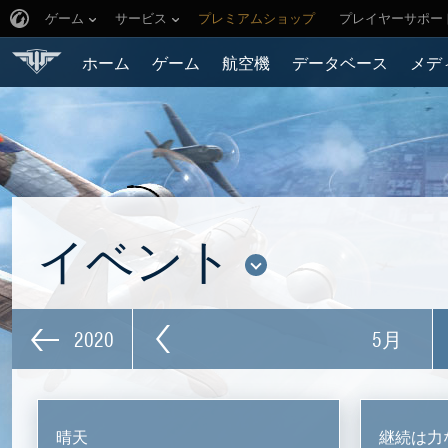
ゲーム
サービス
プレミアムショップ
プレイヤーサポー
ホーム
ゲーム
航空機
データベース
メデ
イベント
2020
5月
晴天
継続は力