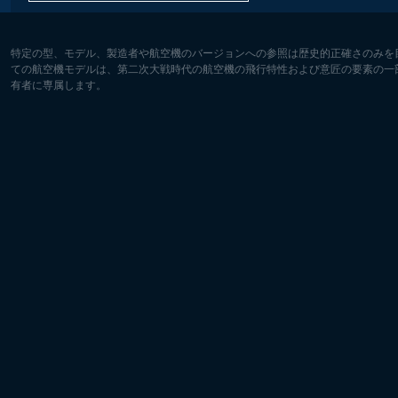
特定の型、モデル、製造者や航空機のバージョンへの参照は歴史的正確さのみを
ての航空機モデルは、第二次大戦時代の航空機の飛行特性および意匠の要素の一
有者に専属します。
ヨーロッパ:
北アメリ
Deutsch
English
English
Français
Čeština
Polski