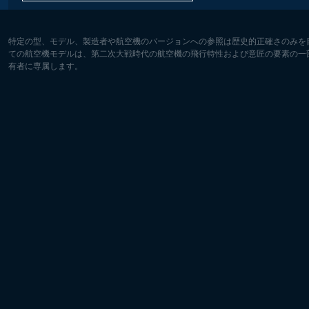
特定の型、モデル、製造者や航空機のバージョンへの参照は歴史的正確さのみを
ての航空機モデルは、第二次大戦時代の航空機の飛行特性および意匠の要素の一
有者に専属します。
ヨーロッパ:
北アメリ
Deutsch
English
English
Français
Čeština
Polski