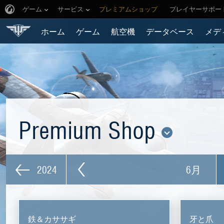
ゲーム
サービス
プレミアムショップ
プレイヤーサポー
ホーム
ゲーム
航空機
データベース
メデ
Premium Shop
2024
6月
鉄＆カササギ
牙と爪