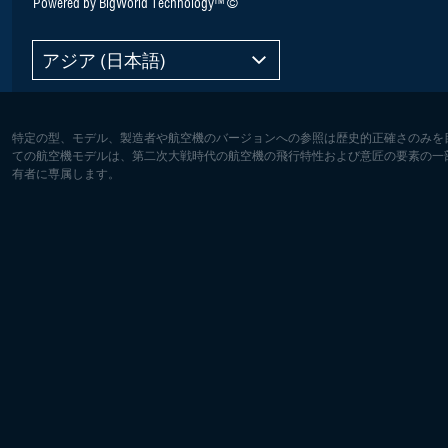
Powered by BigWorld Technology™ ©
アジア (日本語)
特定の型、モデル、製造者や航空機のバージョンへの参照は歴史的正確さのみを
ての航空機モデルは、第二次大戦時代の航空機の飛行特性および意匠の要素の一
有者に専属します。
ヨーロッパ:
北アメリ
Deutsch
English
English
Français