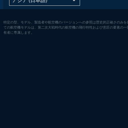
特定の型、モデル、製造者や航空機のバージョンへの参照は歴史的正確さのみを
ての航空機モデルは、第二次大戦時代の航空機の飛行特性および意匠の要素の一
有者に専属します。
ヨーロッパ:
北アメリ
Deutsch
English
English
Français
Čeština
Polski